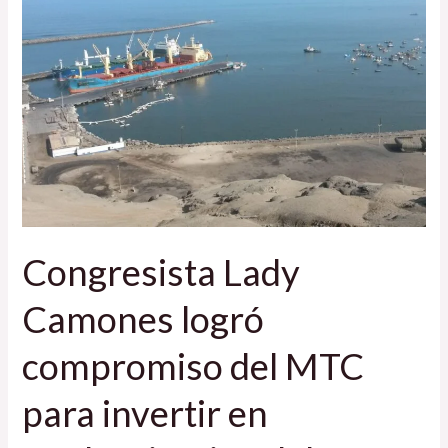
Camones
logró
compromiso
del
MTC
para
invertir
en
modernización
Congresista Lady
del
Puerto
Camones logró
de
Chimbote
compromiso del MTC
para invertir en