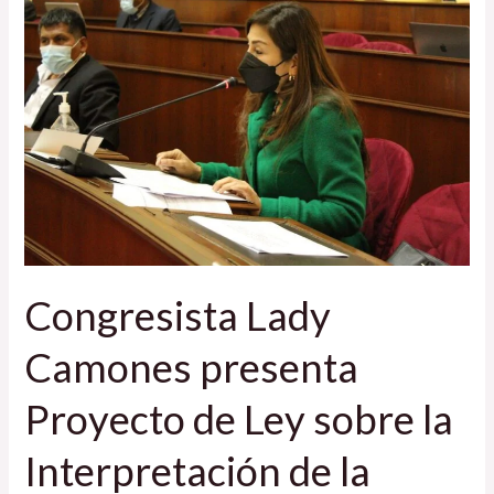
Lady
Camones
presenta
Proyecto
de
Ley
sobre
la
Interpretación
de
Congresista Lady
la
Cuestión
Camones presenta
de
Confianza
Proyecto de Ley sobre la
Interpretación de la