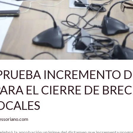
RUEBA INCREMENTO D
RA EL CIERRE DE BREC
OCALES
ssoriano.com
elebró la aprobación unánime del dictamen que incrementa progre