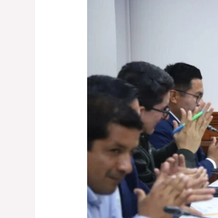
CONGRESO
APRUEBA
INCREMENTO
DEL
FONCOMUN
PARA
EL
CIERRE
DE
BRECHAS
DE
LOS
GOBIERNOS
LOCALES