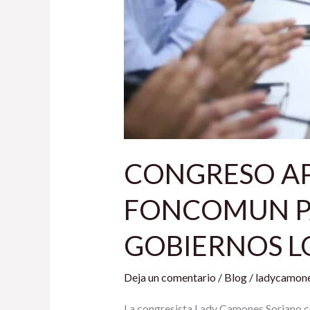
CONGRESO AP
FONCOMUN PA
GOBIERNOS L
Deja un comentario
/
Blog
/
ladycamone
La congresista Lady Camones Soriano c