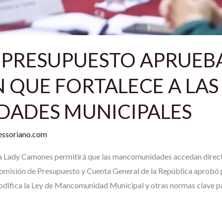
 PRESUPUESTO APRUEB
 QUE FORTALECE A LAS
ADES MUNICIPALES
ssoriano.com
ta Lady Camones permitirá que las mancomunidades accedan direc
Comisión de Presupuesto y Cuenta General de la República aprobó 
ifica la Ley de Mancomunidad Municipal y otras normas clave p